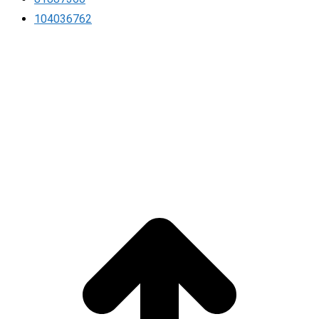
104036762