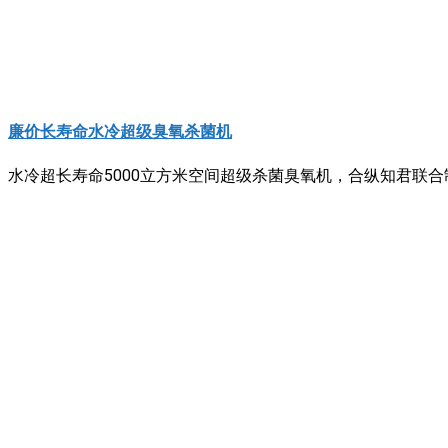
廉价长寿命水冷超级臭氧杀菌机
水冷超长寿命5000立方米空间超级杀菌臭氧机，合纵知君联