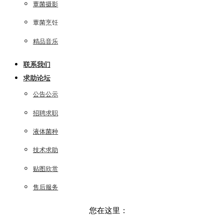
蕈菌摄影
蕈菌烹饪
精品音乐
联系我们
求助论坛
公告公示
招聘求职
液体菌种
技术求助
贴图欣赏
售后服务
您在这里：