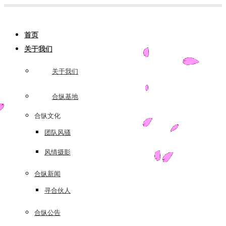
跳
转
首页
至
关于我们
内
容
关于我们
合纵基地
合纵文化
团队风骚
风情摄影
合纵新闻
寻合伙人
合纵公告