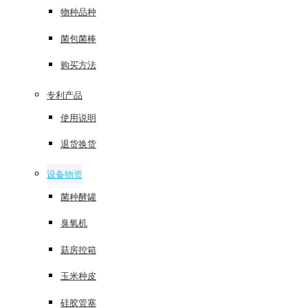
物种品种
菌包菌棒
购买方法
专利产品
使用说明
退货换货
设备物资
菌种酵罐
臭氧机
菇房控箱
玉米种皮
硅胶管塞