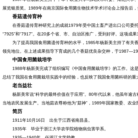
展览银质奖。1989年在南京国际食用菌生物技术学术讨论会上报告后
香菇遗传育种
在香菇遗传育种研究上的成就1979年受中国土畜产进出口公司
“7925”和“7917”。在20多个省、市、自治区推广，受到好评。这项
为了提高我国食用菌遗传育种的水平，1985年杨新美主持了有关
领先地位。在上述成果指导下育成的几个香菇优良杂交种，于1987—1
中国食用菌栽培学
1988年杨新美完成了组织编写《中国食用菌栽培学》的工作。这
总结了我国在食用菌栽培实践中的经验，也反映了我国食用菌科研的重
老当益壮
杨新美常说“科学的最终价值在于应用”。80年代以来，他虽年逾
当地农民发展生产。当地菇农尊称他为“菇神”，1989年国家教委、农
简历
1911年10月16日 出生于江西省南昌县。
1935年 毕业于浙江大学农学院植物病虫害学系。
1935—1940年 任浙江大学助教。