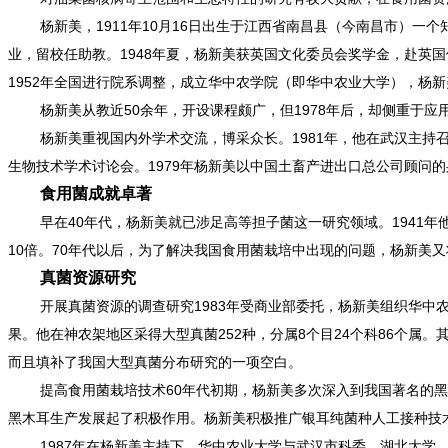
杨新美，1911年10月16日出生于江西省南昌县（今南昌市）
业，留校任助教。1948年夏，杨新美获英国文化委员会奖学金，赴英国
1952年全国进行院系调整，成立华中农学院（即华中农业大学），杨新
杨新美从教近50余年，开设课程颇广，但1978年后，却侧重
杨新美重视国内外学术交流，博采众长。1981年，他在武汉主持
生物技术学术讨论会。1979年杨新美以中国土畜产进出口总公司顾问
食用菌成就卓著
早在40年代，杨新美就已涉足高等担子菌这一研究领域。194
10倍。70年代以后，为了解决我国食用菌栽培中出现的问题，杨新美
真菌资源研究
开展真菌资源的调查研究1983年受商业部委托，杨新美组织华
果。他在神农架地区采得大型真菌252种，分属8个目24个科86个属。其中包
而且填补了我国大型真菌分布研究的一项空白。
提高食用菌栽培技术60年代初期，杨新美多次深入到我国著名的
黑木耳生产发展起了积极作用。杨新美积极推广银耳纯菌种人工接种技术
1987年在杨新美主持下，华中农业大学与武汉市科委、湖北大学