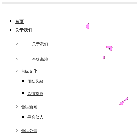
跳
转
首页
至
关于我们
内
容
关于我们
合纵基地
合纵文化
团队风骚
风情摄影
合纵新闻
寻合伙人
合纵公告