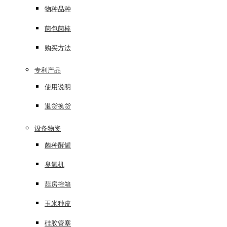
物种品种
菌包菌棒
购买方法
专利产品
使用说明
退货换货
设备物资
菌种酵罐
臭氧机
菇房控箱
玉米种皮
硅胶管塞