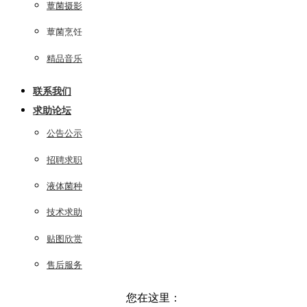
蕈菌摄影
蕈菌烹饪
精品音乐
联系我们
求助论坛
公告公示
招聘求职
液体菌种
技术求助
贴图欣赏
售后服务
您在这里：