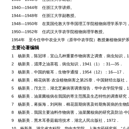
1940—1944年 任浙江大学讲师。
1944—1948年 任浙江大学副教授。
1948—1950年 在英国伦敦大学帝国理工学院植物病理学系学
1950—1952年 任武汉大学农学院植物病理学教授。
1954年 至今任华中农业大学（原华中农学院）教授兼植物保护
主要论著编辑
1 杨新美，陈冠球．宜山几种重要作物病害之调查．病虫知识，194
2 杨新美．湄潭之油茶苞．病虫知识，1941（1）：31—35．
3 杨新美．中国的银耳．生物学通报，1954（12）：16—17．
4 杨新美．棉花病害·农业植物病害之第25章．中国财经出版社，1
5 杨新美，邝文兰．湖北芝麻病害调查报告．华中农学院学报，195
6 杨新美．油菜菌核病在我国的寄主范围及生态特性的调查研究．植物
7 杨新美，蒋振海，刘闲秋．棉花苗期病害及铃期角斑病的生物
8 杨新美．我国主要油料作物病害，油菜菌核病的研究及防治·中
9 杨新美．黑木耳香菇栽培技术．湖北人民出版社，1972．
10 杨新美，湖北省农科院，华中农学院，上海农药研究所．“八七八