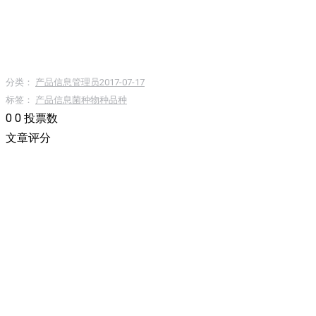
分类：
产品信息
管理员
2017-07-17
标签：
产品信息
菌种物种品种
0
0
投票数
文章评分