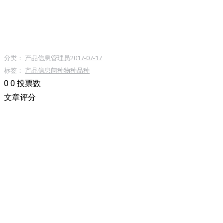
分类：
产品信息
管理员
2017-07-17
标签：
产品信息
菌种物种品种
0
0
投票数
文章评分